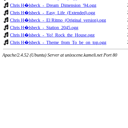
Chris H�lsbeck_-_Dream_Dimension_'94.ogg
Chris H�lsbeck_-_Easy_Life_(Extended).ogg
Chris H�lsbeck_-_El Ritmo_(Original_version).ogg
Chris H�lsbeck_-_Station_2045.ogg
Chris H�lsbeck_-_Yo!_Rock_the_House.ogg
Chris H�lsbeck_-_Theme_from_To_be_on_top.ogg
Apache/2.4.52 (Ubuntu) Server at unixscene.kameli.net Port 80