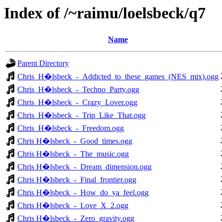
Index of /~raimu/loelsbeck/q7
Name
Parent Directory
Chris_H�lsbeck_-_Addicted_to_these_games_(NES_mix).ogg
Chris_H�lsbeck_-_Techno_Party.ogg
Chris_H�lsbeck_-_Crazy_Lover.ogg
Chris_H�lsbeck_-_Trip_Like_That.ogg
Chris_H�lsbeck_-_Freedom.ogg
Chris H�lsbeck_-_Good_times.ogg
Chris H�lsbeck_-_The_music.ogg
Chris H�lsbeck_-_Dream_dimension.ogg
Chris H�lsbeck_-_Final_frontier.ogg
Chris H�lsbeck_-_How_do_ya_feel.ogg
Chris H�lsbeck_-_Love_X_2.ogg
Chris H�lsbeck_-_Zero_gravity.ogg